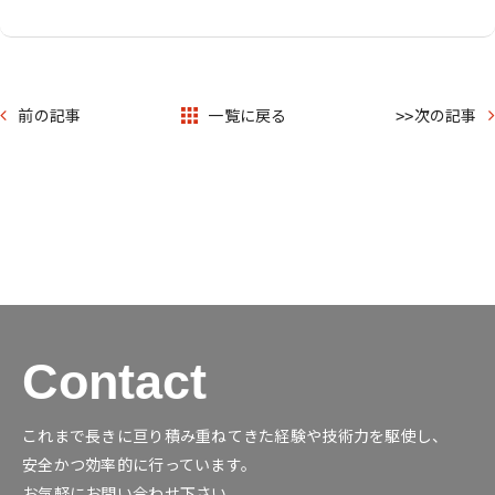
About
事業内容
前の記事
一覧に戻る
次の記事
Works
実績紹介
Company
会社概要
Recruit
採用情報
Contact
お問い合わせ
これまで長きに亘り積み重ねてきた経験や技術力を駆使し、
安全かつ効率的に行っています。
お気軽にご相談ください。
お気軽にお問い合わせ下さい。